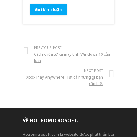
PREVIOUS POST
Cách khóa từ xa máy tính Windows 10 của
bạn
NEXT POST
Xbox Play AnyWhere: Tất cả những gì bạn
cần biết
VỀ HOTROMICROSOFT:
Hotromicrosoft.com là website được phát triển bởi