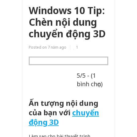
Windows 10 Tip:
Chèn nội dung
chuyển động 3D
Posted on
7 năm ago
1
5/5 - (1
bình chọn)
Ấn tượng nội dung
của bạn với
chuyển
động 3D
Làm sao cho bài thuyết trình