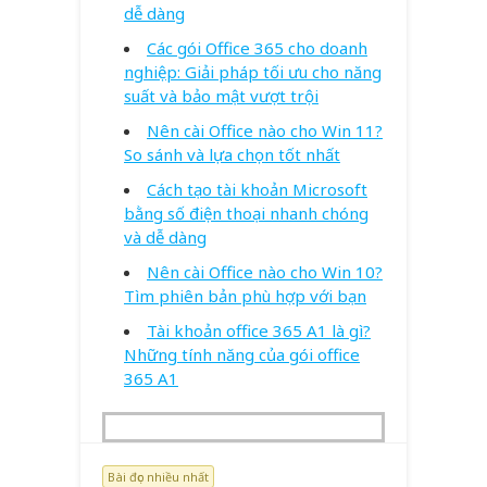
dễ dàng
Các gói Office 365 cho doanh
nghiệp: Giải pháp tối ưu cho năng
suất và bảo mật vượt trội
Nên cài Office nào cho Win 11?
So sánh và lựa chọn tốt nhất
Cách tạo tài khoản Microsoft
bằng số điện thoại nhanh chóng
và dễ dàng
Nên cài Office nào cho Win 10?
Tìm phiên bản phù hợp với bạn
Tài khoản office 365 A1 là gì?
Những tính năng của gói office
365 A1
Bài đọc nhiều nhất