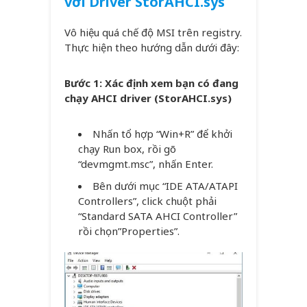
với Driver StorAHCI.sys
Vô hiệu quá chế độ MSI trên registry.
Thực hiện theo hướng dẫn dưới đây:
Bước 1: Xác định xem bạn có đang
chạy AHCI driver (StorAHCI.sys)
Nhấn tổ hợp “Win+R” để khởi
chạy Run box, rồi gõ
“devmgmt.msc”, nhấn Enter.
Bên dưới mục “IDE ATA/ATAPI
Controllers”, click chuột phải
“Standard SATA AHCI Controller”
rồi chọn”Properties”.