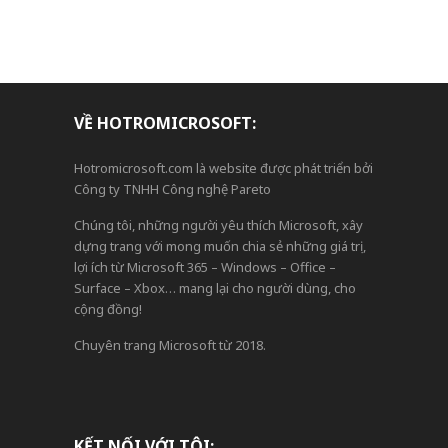
BÀI
VIẾT
VỀ HOTROMICROSOFT:
Hotromicrosoft.com là website được phát triển bởi
Công ty TNHH Công nghệ Pareto
Chúng tôi, những người yêu thích Microsoft, xây
dựng trang với mong muốn chia sẻ những giá trị,
lợi ích từ Microsoft 365 – Windows – Office –
Surface – Xbox… mang lại cho người dùng, cho
cộng đồng!
Chuyên trang Microsoft từ 2018.
KẾT NỐI VỚI TÔI: