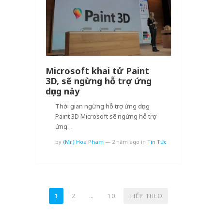
Microsoft khai tử Paint
3D, sẽ ngừng hỗ trợ ứng
dụng này
Thời gian ngừng hỗ trợ ứng dụng
Paint 3D Microsoft sẽ ngừng hỗ trợ
ứng…
by
(Mr.) Hoa Pham
—
2 năm ago
in
Tin Tức
PHÂN
1
2
…
10
TIẾP THEO
TRANG