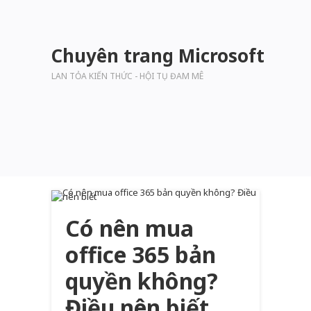
Chuyên trang Microsoft
LAN TỎA KIẾN THỨC - HỘI TỤ ĐAM MÊ
Có nên mua
office 365 bản
quyền không?
Điều nên biết