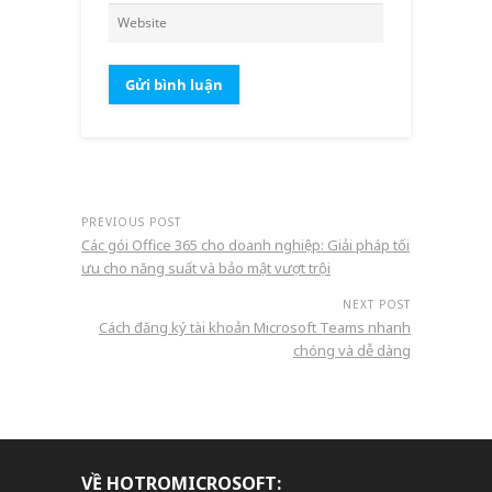
PREVIOUS POST
Các gói Office 365 cho doanh nghiệp: Giải pháp tối
ưu cho năng suất và bảo mật vượt trội
NEXT POST
Cách đăng ký tài khoản Microsoft Teams nhanh
chóng và dễ dàng
VỀ HOTROMICROSOFT: