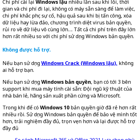
Chi phí cài lại
Windows lậu
nhiều lần sau khi lỗi, thời
gian và chi phí đi lại, không có máy sẵn sàng để làm việc,
chi phí khắc phục sự cố, hậu quả sau khi bị tấn công, xóa
dữ liệu hay lừa đảo, chương trình diệt virus bản quyền,
rủi ro về dữ liệu vô cùng lớn…. Tất cả chi phí trên đây lớn
hơn rất nhiều so với chi phí sử dụng Windows bản quyền.
Không được hỗ trợ.
Nếu bạn sử dụng
Windows Crack (Windows lậu),
không
ai hỗ trợ bạn.
Nếu bạn sử dụng
Windows bản quyền
, bạn có tới 3 bên
support khi mua máy tính cài sẵn: Đội ngũ kỹ thuật của
nhà bán lẻ, hãng sản xuất phần cứng và Microsoft.
Trong khi để có
Windows 10
bản quyền giờ đã rẻ hơn rất
nhiều rồi. Sử dụng Windows bản quyền để bảo vệ mình tốt
hơn, trải nghiệm đầy đủ, trọn vẹn hơn và lại được hỗ trợ
đầy đủ