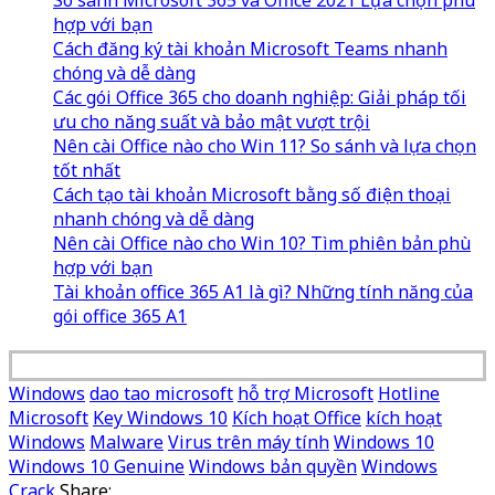
So sánh Microsoft 365 và Office 2021 Lựa chọn phù
hợp với bạn
Cách đăng ký tài khoản Microsoft Teams nhanh
chóng và dễ dàng
Các gói Office 365 cho doanh nghiệp: Giải pháp tối
ưu cho năng suất và bảo mật vượt trội
Nên cài Office nào cho Win 11? So sánh và lựa chọn
tốt nhất
Cách tạo tài khoản Microsoft bằng số điện thoại
nhanh chóng và dễ dàng
Nên cài Office nào cho Win 10? Tìm phiên bản phù
hợp với bạn
Tài khoản office 365 A1 là gì? Những tính năng của
gói office 365 A1
Windows
dao tao microsoft
hỗ trợ Microsoft
Hotline
Microsoft
Key Windows 10
Kích hoạt Office
kích hoạt
Windows
Malware
Virus trên máy tính
Windows 10
Windows 10 Genuine
Windows bản quyền
Windows
Crack
Share: