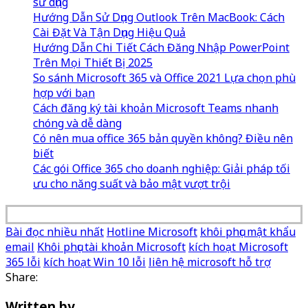
sử dụng
Hướng Dẫn Sử Dụng Outlook Trên MacBook: Cách
Cài Đặt Và Tận Dụng Hiệu Quả
Hướng Dẫn Chi Tiết Cách Đăng Nhập PowerPoint
Trên Mọi Thiết Bị 2025
So sánh Microsoft 365 và Office 2021 Lựa chọn phù
hợp với bạn
Cách đăng ký tài khoản Microsoft Teams nhanh
chóng và dễ dàng
Có nên mua office 365 bản quyền không? Điều nên
biết
Các gói Office 365 cho doanh nghiệp: Giải pháp tối
ưu cho năng suất và bảo mật vượt trội
Bài đọc nhiều nhất
Hotline Microsoft
khôi phục mật khẩu
email
Khôi phục tài khoản Microsoft
kích hoạt Microsoft
365 lỗi
kích hoạt Win 10 lỗi
liên hệ microsoft hỗ trợ
Share:
Written by