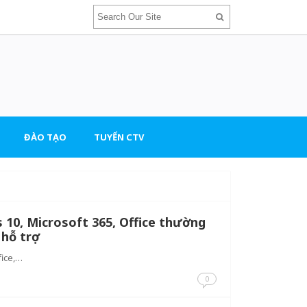
ĐÀO TẠO
TUYỂN CTV
10, Microsoft 365, Office thường
 hỗ trợ
fice,…
0