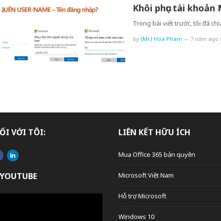
Khôi phục tài khoản
Trong bài viết trước, tôi đã c
by
(Mr.) Hoa Pham
—
7 năm ago
ỐI VỚI TÔI:
LIÊN KẾT HỮU ÍCH
Mua Office 365 bản quyền
 YOUTUBE
Microsoft Việt Nam
Hỗ trợ Microsoft
Windows 10