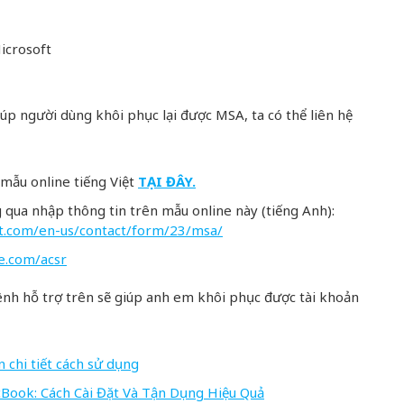
icrosoft
úp người dùng khôi phục lại được MSA, ta có thể liên hệ
 mẫu online tiếng Việt
TẠI ĐÂY.
 qua nhập thông tin trên mẫu online này (tiếng Anh):
oft.com/en-us/contact/form/23/msa/
ve.com/acsr
nh hỗ trợ trên sẽ giúp anh em khôi phục được tài khoản
 chi tiết cách sử dụng
ook: Cách Cài Đặt Và Tận Dụng Hiệu Quả