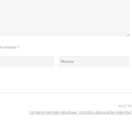
 are marked
*
NEXT P
Gõ tiếng Việt trên Windows 10 không dùng phần mềm thứ