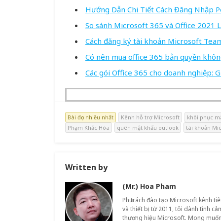
Hướng Dẫn Chi Tiết Cách Đăng Nhập Po
So sánh Microsoft 365 và Office 2021 L
Cách đăng ký tài khoản Microsoft Tea
Có nên mua office 365 bản quyền khôn
Các gói Office 365 cho doanh nghiệp: G
Bài đọc nhiều nhất
Kênh hỗ trợ Microsoft
khôi phục m
Phạm Khắc Hòa
quên mật khẩu outlook
tài khoản Mi
Written by
(Mr.) Hoa Pham
Phụ trách đào tạo Microsoft kênh ti
và thiết bị từ 2011, tôi dành tình c
thương hiệu Microsoft. Mong muốn