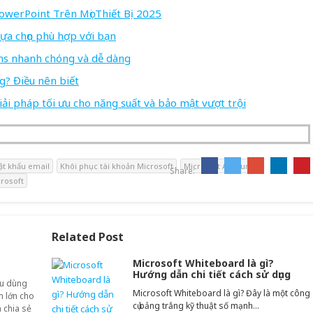
werPoint Trên Mọi Thiết Bị 2025
ựa chọn phù hợp với bạn
ms nhanh chóng và dễ dàng
g? Điều nên biết
iải pháp tối ưu cho năng suất và bảo mật vượt trội
ật khẩu email
Khôi phục tài khoản Microsoft
Microsoft Account
Share:
crosoft
Related Post
Microsoft Whiteboard là gì?
Hướng dẫn chi tiết cách sử dụng
êu dùng
Microsoft Whiteboard là gì? Đây là một công
ảm lớn cho
cụ bảng trắng kỹ thuật số mạnh…
 chia sẻ