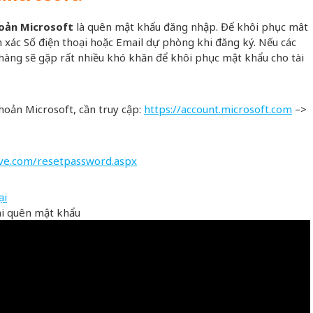
hoản Microsoft
là quên mật khẩu đăng nhập. Để khôi phục mât
 xác Số điện thoại hoặc Email dự phòng khi đăng ký. Nếu các
 hàng sẽ gặp rất nhiều khó khăn để khôi phục mật khẩu cho tài
hoản Microsoft, cần truy cập:
https://account.microsoft.com
–>
live.com/resetpassword.aspx
hi quên mật khẩu