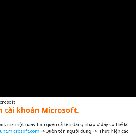
crosoft
m tài khoản Microsoft.
ail, mà một ngày bạn quên cả tên đăng nhập ở đây có thể là
ount.microsoft.com
–>Quên tên người dùng –> Thực hiện các