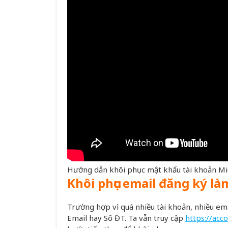
Hướng dẫn khôi phục mật khẩu tài khoản Mi
Khôi phục email đăng ký là
Trường hợp vì quá nhiều tài khoản, nhiều em
Email hay Số ĐT. Ta vẫn truy cập
https://acc