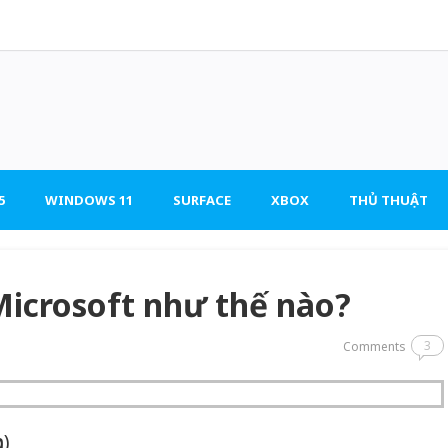
5
WINDOWS 11
SURFACE
XBOX
THỦ THUẬT
 Microsoft như thế nào?
3
Comments
n)