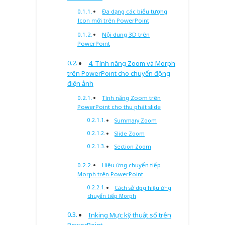
Đa dạng các biểu tượng
Icon mới trên PowerPoint
Nội dung 3D trên
PowerPoint
4. Tính năng Zoom và Morph
trên PowerPoint cho chuyển động
điện ảnh
Tính năng Zoom trên
PowerPoint cho thu phát slide
Summary Zoom
Slide Zoom
Section Zoom
Hiệu ứng chuyển tiếp
Morph trên PowerPoint
Cách sử dụng hiệu ứng
chuyển tiếp Morph
Inking Mực kỹ thuật số trên