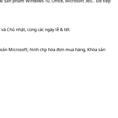
c sản phẩm: Windows 10, Office, Microsoft 365… Để tiếp
và Chủ nhật, cùng các ngày lễ & tết.
hoản Microsoft, hình chụp hóa đơn mua hàng, Khóa sản