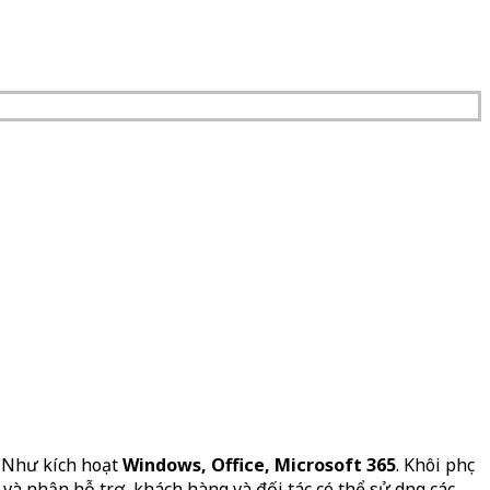
. Như kích hoạt
Windows, Office, Microsoft 365
. Khôi phục
và nhận hỗ trợ, khách hàng và đối tác có thể sử dụng các