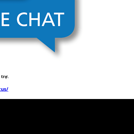
 trợ.
tus/