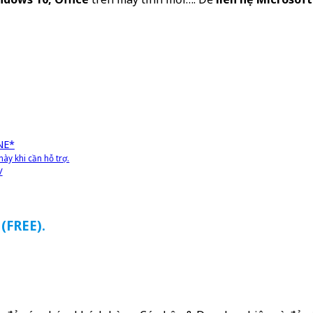
NE*
ày khi cần hỗ trợ.
/
(FREE).