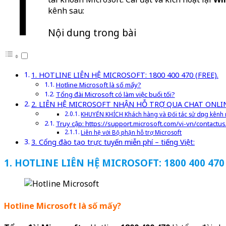
T
kênh sau:
Nội dung trong bài
1. HOTLINE LIÊN HỆ MICROSOFT: 1800 400 470 (FREE).
Hotline Microsoft là số mấy?
Tổng đài Microsoft có làm việc buổi tối?
2. LIÊN HỆ MICROSOFT NHẬN HỖ TRỢ QUA CHAT ONLI
KHUYẾN KHÍCH Khách hàng và Đối tác sử dụng kênh n
Truy cập: https://support.microsoft.com/vi-vn/contactus
Liên hệ với Bộ phận hỗ trợ Microsoft
3. Cổng đào tạo trực tuyến miễn phí – tiếng Việt:
1. HOTLINE LIÊN HỆ MICROSOFT: 1800 400 470 
Hotline Microsoft là số mấy?