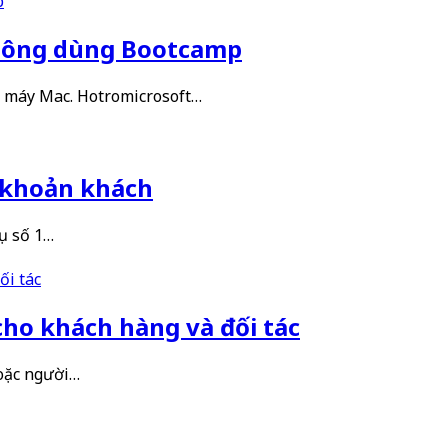
không dùng Bootcamp
n máy Mac. Hotromicrosoft…
 khoản khách
ụ số 1…
cho khách hàng và đối tác
hoặc người…