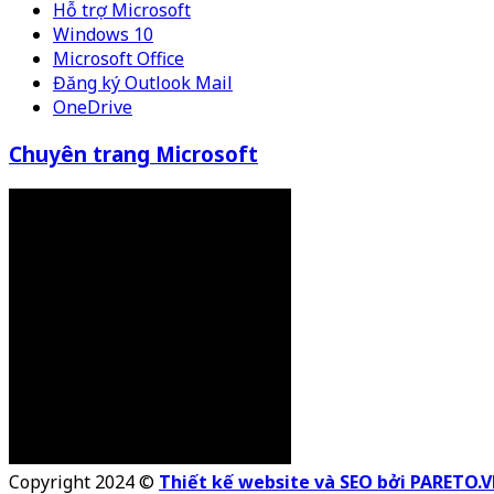
Hỗ trợ Microsoft
Windows 10
Microsoft Office
Đăng ký Outlook Mail
OneDrive
Chuyên trang Microsoft
Copyright 2024 ©
Thiết kế website và SEO bởi PARETO.