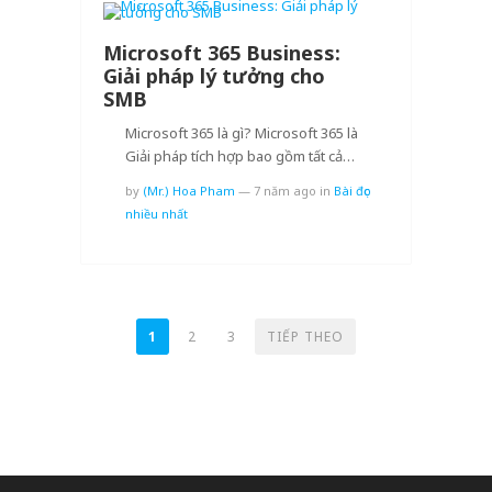
Microsoft 365 Business:
Giải pháp lý tưởng cho
SMB
Microsoft 365 là gì? Microsoft 365 là
Giải pháp tích hợp bao gồm tất cả…
by
(Mr.) Hoa Pham
—
7 năm ago
in
Bài đọc
nhiều nhất
PHÂN
1
2
3
TIẾP THEO
TRANG
BÀI
VIẾT