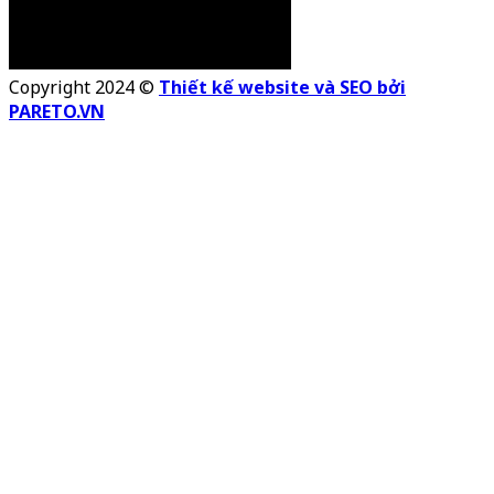
Copyright 2024 ©
Thiết kế website và SEO bởi
PARETO.VN