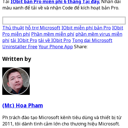
Tải
IObit bản Pro miến phí 6 tháng Tại đây.
Nhấn dải
màu xanh để tải về và nhận Code để kích hoạt bản Pro.
Thủ thuật
hỗ trợ Microsoft
IObit miễn phí bản Pro
IObit
Pro miễn phí
Phần mềm miễn phí
phần mềm virus miễn
phí
tải IObit Pro
tải về IObit Pro
Tong dai Microsoft
Uninstaller Free
Your Phone App
Share:
Written by
(Mr.) Hoa Pham
Phụ trách đào tạo Microsoft kênh tiêu dùng và thiết bị từ
2011, tôi dành tình cảm lớn cho thương hiệu Microsoft.