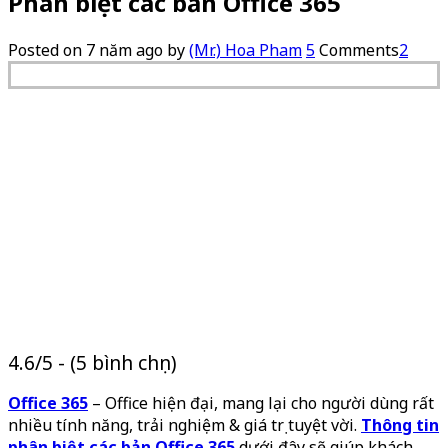
Phân biệt các bản Office 365
Posted on
7 năm ago
by
(Mr.) Hoa Pham
5
Comments
2
4.6/5 - (5 bình chọn)
Office 365
– Office hiện đại, mang lại cho người dùng rất
nhiều tính năng, trải nghiệm & giá trị tuyệt vời.
Thông tin
phân biệt các bản Office 365
dưới đây sẽ giúp khách