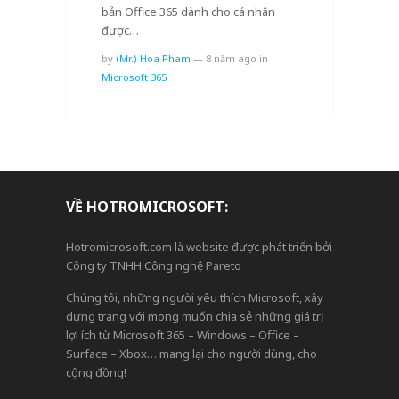
bản Office 365 dành cho cá nhân
được…
by
(Mr.) Hoa Pham
—
8 năm ago
in
Microsoft 365
VỀ HOTROMICROSOFT:
Hotromicrosoft.com là website được phát triển bởi
Công ty TNHH Công nghệ Pareto
Chúng tôi, những người yêu thích Microsoft, xây
dựng trang với mong muốn chia sẻ những giá trị,
lợi ích từ Microsoft 365 – Windows – Office –
Surface – Xbox… mang lại cho người dùng, cho
cộng đồng!