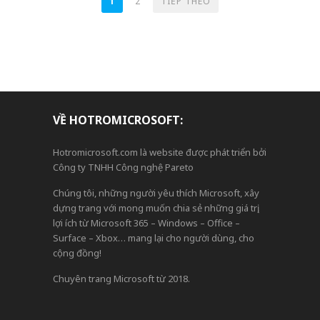
PHÂN
1
2
TIẾP THEO
TRANG
BÀI
VIẾT
VỀ HOTROMICROSOFT:
Hotromicrosoft.com là website được phát triển bởi
Công ty TNHH Công nghệ Pareto
Chúng tôi, những người yêu thích Microsoft, xây
dựng trang với mong muốn chia sẻ những giá trị,
lợi ích từ Microsoft 365 – Windows – Office –
Surface – Xbox… mang lại cho người dùng, cho
cộng đồng!
Chuyên trang Microsoft từ 2018.