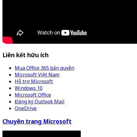
Liên kết hữu ích
Mua Office 365 bản quyền
Microsoft Việt Nam
Hỗ trợ Microsoft
Windows 10
Microsoft Office
Đăng ký Outlook Mail
OneDrive
Chuyên trang Microsoft