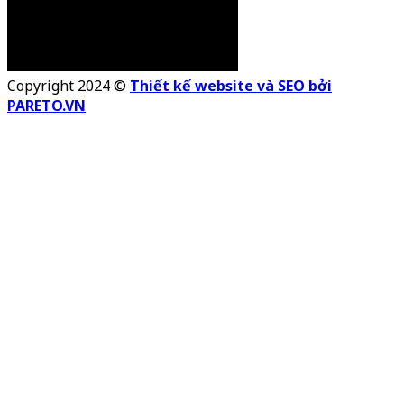
Copyright 2024 ©
Thiết kế website và SEO bởi
PARETO.VN