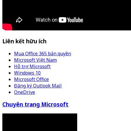
Liên kết hữu ích
Mua Office 365 bản quyền
Microsoft Việt Nam
Hỗ trợ Microsoft
Windows 10
Microsoft Office
Đăng ký Outlook Mail
OneDrive
Chuyên trang Microsoft