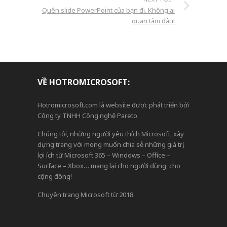
Quên slide PowerPoint của bạn đi. Không ai
quan tâm đâu!
VỀ HOTROMICROSOFT:
Hotromicrosoft.com là website được phát triển bởi
Công ty TNHH Công nghệ Pareto
Chúng tôi, những người yêu thích Microsoft, xây
dựng trang với mong muốn chia sẻ những giá trị,
lợi ích từ Microsoft 365 – Windows – Office –
Surface – Xbox… mang lại cho người dùng, cho
cộng đồng!
Chuyên trang Microsoft từ 2018.