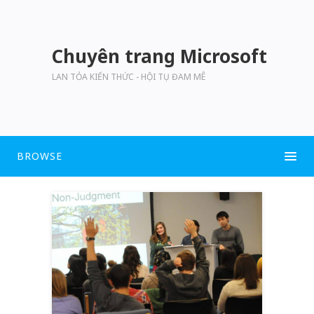
Chuyên trang Microsoft
LAN TỎA KIẾN THỨC - HỘI TỤ ĐAM MÊ
BROWSE