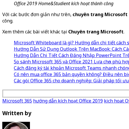
Office 2019 Home&Studient kích hoạt thành công
Với các bước đơn giản như trên,
chuyên trang Microsoft
công.
Xem thêm các bài viết khác tại
Chuyên trang Microsoft
.
Microsoft Whiteboard là gì? Hướng dẫn chi tiết cách
Hướng Dẫn Sử Dụng Outlook Trên MacBook: Cách Cà
Hướng Dẫn Chi Tiết Cách Đăng Nhập PowerPoint Trên
So sánh Microsoft 365 và Office 2021 Lựa chọn phù hợ
Cách đăng ký tài khoản Microsoft Teams nhanh chón
Có nên mua office 365 bản quyền không? Điều nên bi
Các gói Office 365 cho doanh nghiệp: Giải pháp tối ư
Microsoft 365
hướng dẫn kích hoạt Office 2019
kich hoat O
Written by