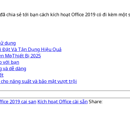
đã chia sẻ tới bạn cách kích hoạt Office 2019 có đi kèm mộ
 sử dụng
i Đặt Và Tận Dụng Hiệu Quả
 Mọi Thiết Bị 2025
p với bạn
g và dễ dàng
ết
u cho năng suất và bảo mật vượt trội
ffice 2019 cai san
Kích hoạt Office cài sẵn
Share: