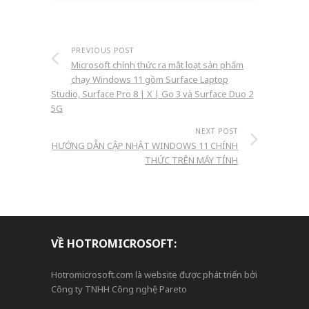
PREVIOUS POST
Microsoft chính thức ra mắt loạt sản phẩm
chạy Windows 11 gồm Surface Laptop
Studio, Surface Pro 8 | X | Go 3 và Surface Duo 2
5G
NEXT POST
HƯỚNG DẪN CẬP NHẬT WINDOWS 11 CHÍNH
THỨC TRÊN MÁY TÍNH
VỀ HOTROMICROSOFT:
Hotromicrosoft.com là website được phát triển bởi
Công ty TNHH Công nghệ Pareto