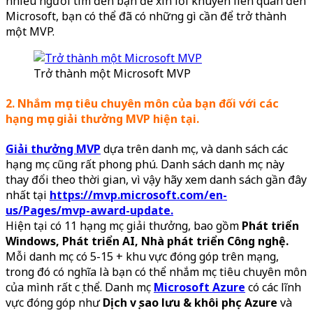
nhiều người tìm đến bạn để xin lời khuyên liên quan đến
Microsoft, bạn có thể đã có những gì cần để trở thành
một MVP.
Trở thành một Microsoft MVP
2. Nhắm mục tiêu chuyên môn của bạn đối với các
hạng mục giải thưởng MVP hiện tại.
Giải thưởng MVP
dựa trên danh mục, và danh sách các
hạng mục cũng rất phong phú. Danh sách danh mục này
thay đổi theo thời gian, vì vậy hãy xem danh sách gần đây
nhất tại
https://mvp.microsoft.com/en-
us/Pages/mvp-award-update.
Hiện tại có 11 hạng mục giải thưởng, bao gồm
Phát triển
Windows, Phát triển AI, Nhà phát triển Công nghệ.
Mỗi danh mục có 5-15 + khu vực đóng góp trên mạng,
trong đó có nghĩa là bạn có thể nhắm mục tiêu chuyên môn
của mình rất cụ thể. Danh mục
Microsoft Azure
có các lĩnh
vực đóng góp như
Dịch vụ sao lưu & khôi phục Azure
và