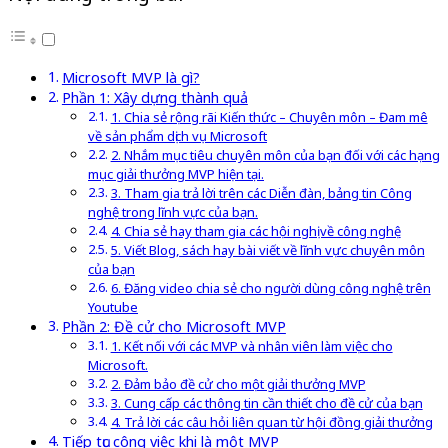
Microsoft MVP là gì?
Phần 1: Xây dựng thành quả
1. Chia sẻ rộng rãi Kiến thức – Chuyên môn – Đam mê
về sản phẩm dịch vụ Microsoft
2. Nhắm mục tiêu chuyên môn của bạn đối với các hạng
mục giải thưởng MVP hiện tại.
3. Tham gia trả lời trên các Diễn đàn, bảng tin Công
nghệ trong lĩnh vực của bạn.
4. Chia sẻ hay tham gia các hội nghị về công nghệ
5. Viết Blog, sách hay bài viết về lĩnh vực chuyên môn
của bạn
6. Đăng video chia sẻ cho người dùng công nghệ trên
Youtube
Phần 2: Đề cử cho Microsoft MVP
1. Kết nối với các MVP và nhân viên làm việc cho
Microsoft.
2. Đảm bảo đề cử cho một giải thưởng MVP
3. Cung cấp các thông tin cần thiết cho đề cử của bạn
4. Trả lời các câu hỏi liên quan từ hội đồng giải thưởng
Tiếp tục công việc khi là một MVP