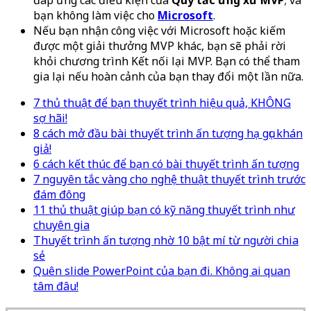
bạn không làm việc cho
Microsoft
.
Nếu bạn nhận công việc với Microsoft hoặc kiếm
được một giải thưởng MVP khác, bạn sẽ phải rời
khỏi chương trình Kết nối lại MVP. Bạn có thể tham
gia lại nếu hoàn cảnh của bạn thay đổi một lần nữa.
7 thủ thuật để bạn thuyết trình hiệu quả, KHÔNG
sợ hãi!
8 cách mở đầu bài thuyết trình ấn tượng hạ gục khán
giả!
6 cách kết thúc để bạn có bài thuyết trình ấn tượng
7 nguyên tắc vàng cho nghệ thuật thuyết trình trước
đám đông
11 thủ thuật giúp bạn có kỹ năng thuyết trình như
chuyên gia
Thuyết trình ấn tượng nhờ 10 bật mí từ người chia
sẻ
Quên slide PowerPoint của bạn đi. Không ai quan
tâm đâu!