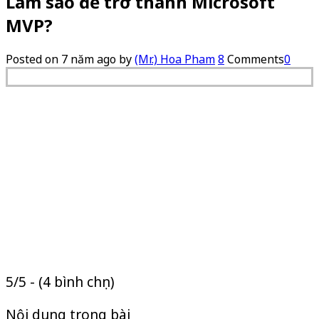
Làm sao để trở thành Microsoft
MVP?
Posted on
7 năm ago
by
(Mr.) Hoa Pham
8
Comments
0
5/5 - (4 bình chọn)
Nội dung trong bài