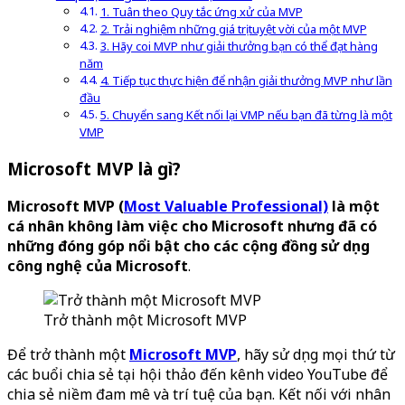
1. Tuân theo Quy tắc ứng xử của MVP
2. Trải nghiệm những giá trị tuyệt vời của một MVP
3. Hãy coi MVP như giải thưởng bạn có thể đạt hàng
năm
4. Tiếp tục thực hiện để nhận giải thưởng MVP như lần
đầu
5. Chuyển sang Kết nối lại VMP nếu bạn đã từng là một
VMP
Microsoft MVP là gì?
Microsoft MVP (
Most Valuable Professional)
là một
cá nhân không làm việc cho Microsoft nhưng đã có
những đóng góp nổi bật cho các cộng đồng sử dụng
công nghệ của Microsoft
.
Trở thành một Microsoft MVP
Để trở thành một
Microsoft MVP
, hãy sử dụng mọi thứ từ
các buổi chia sẻ tại hội thảo đến kênh video YouTube để
chia sẻ niềm đam mê và trí tuệ của bạn. Kết nối với nhân