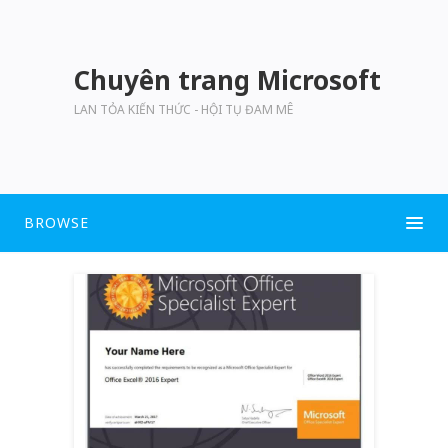
Chuyên trang Microsoft
LAN TỎA KIẾN THỨC - HỘI TỤ ĐAM MÊ
BROWSE