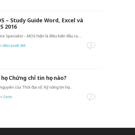
OS – Study Guide Word, Excel và
S 2016
fice Specialist – MOS hiện là điều kiện đầu ra…
0
in
Microsoft 365
học Chứng chỉ tin học nào?
nguyên của Thời đại số. Kỹ năng tin học…
1
in
Certs