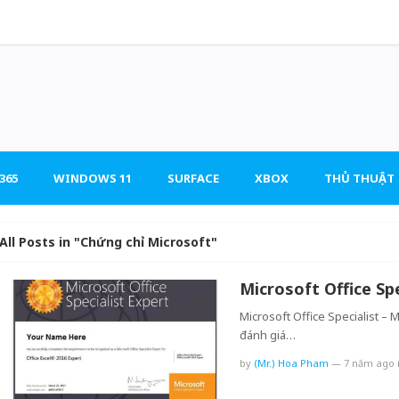
365
WINDOWS 11
SURFACE
XBOX
THỦ THUẬT
All Posts in "Chứng chỉ Microsoft"
Microsoft Office Sp
Microsoft Office Specialist – M
đánh giá…
by
(Mr.) Hoa Pham
—
7 năm ago