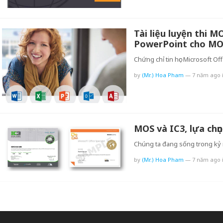
Tài liệu luyện thi M
PowerPoint cho MO
Chứng chỉ tin học Microsoft Of
by
(Mr.) Hoa Pham
—
7 năm ago
MOS và IC3, lựa chọn 
Chúng ta đang sống trong kỷ 
by
(Mr.) Hoa Pham
—
7 năm ago