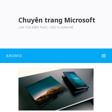
Chuyên trang Microsoft
LAN TỎA KIẾN THỨC - HỘI TỤ ĐAM MÊ
BROWSE