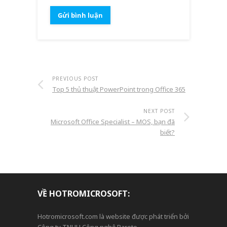
PREVIOUS POST
Top 5 thủ thuật PowerPoint trong Office 365
NEXT POST
Microsoft Office Specialist – MOS, bạn đã
biết?
VỀ HOTROMICROSOFT:
Hotromicrosoft.com là website được phát triển bởi
Công ty TNHH Công nghệ Pareto