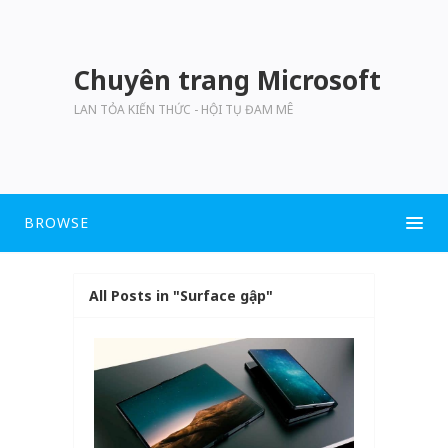
Chuyên trang Microsoft
LAN TỎA KIẾN THỨC - HỘI TỤ ĐAM MÊ
BROWSE
All Posts in "Surface gập"