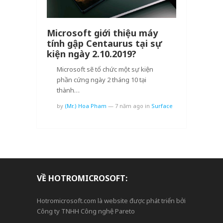
Microsoft giới thiệu máy
tính gập Centaurus tại sự
kiện ngày 2.10.2019?
Microsoft sẽ tổ chức một sự kiện
phần cứng ngày 2 tháng 10 tại
thành…
by
(Mr.) Hoa Pham
—
7 năm ago
in
Surface
VỀ HOTROMICROSOFT:
Hotromicrosoft.com là website được phát triển bởi
Công ty TNHH Công nghệ Pareto