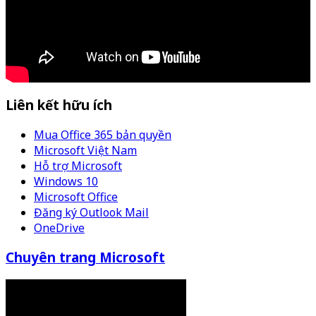
Liên kết hữu ích
Mua Office 365 bản quyền
Microsoft Việt Nam
Hỗ trợ Microsoft
Windows 10
Microsoft Office
Đăng ký Outlook Mail
OneDrive
Chuyên trang Microsoft