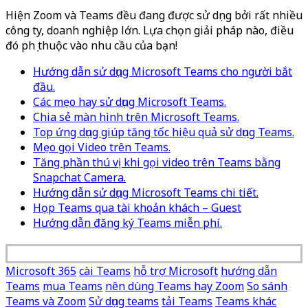
Hiện Zoom và Teams đều đang được sử dụng bởi rất nhiều
công ty, doanh nghiệp lớn. Lựa chọn giải pháp nào, điều
đó phụ thuộc vào nhu cầu của bạn!
Hướng dẫn sử dụng Microsoft Teams cho người bắt
đầu.
Các mẹo hay sử dụng Microsoft Teams.
Chia sẻ màn hình trên Microsoft Teams.
Top ứng dụng giúp tăng tốc hiệu quả sử dụng Teams.
Mẹo gọi Video trên Teams.
Tăng phần thú vị khi gọi video trên Teams bằng
Snapchat Camera.
Hướng dẫn sử dụng Microsoft Teams chi tiết.
Họp Teams qua tài khoản khách – Guest
Hướng dẫn đăng ký Teams miễn phí.
Microsoft 365
cài Teams
hỗ trợ Microsoft
hướng dẫn
Teams
mua Teams
nên dùng Teams hay Zoom
So sánh
Teams và Zoom
Sử dụng teams
tải Teams
Teams khác