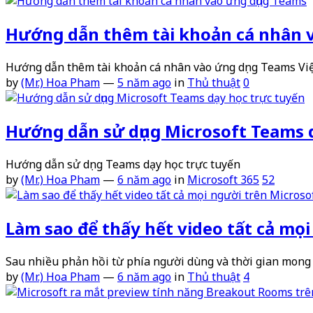
Hướng dẫn thêm tài khoản cá nhân 
Hướng dẫn thêm tài khoản cá nhân vào ứng dụng Teams Vi
by
(Mr.) Hoa Pham
—
5 năm ago
in
Thủ thuật
0
Hướng dẫn sử dụng Microsoft Teams 
Hướng dẫn sử dụng Teams dạy học trực tuyến
by
(Mr.) Hoa Pham
—
6 năm ago
in
Microsoft 365
52
Làm sao để thấy hết video tất cả mọ
Sau nhiều phản hồi từ phía người dùng và thời gian mong 
by
(Mr.) Hoa Pham
—
6 năm ago
in
Thủ thuật
4