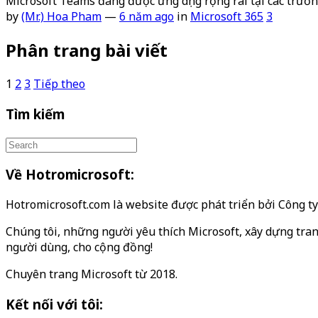
Microsoft Teams đang được ứng dụng rộng rãi tại các trườn
by
(Mr.) Hoa Pham
—
6 năm ago
in
Microsoft 365
3
Phân trang bài viết
1
2
3
Tiếp theo
Tìm kiếm
Về Hotromicrosoft:
Hotromicrosoft.com là website được phát triển bởi Công 
Chúng tôi, những người yêu thích Microsoft, xây dựng tran
người dùng, cho cộng đồng!
Chuyên trang Microsoft từ 2018.
Kết nối với tôi: