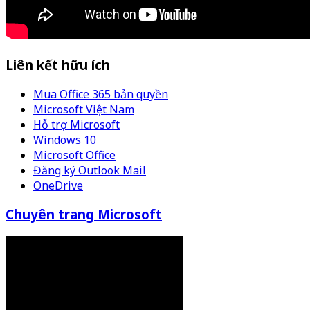
Liên kết hữu ích
Mua Office 365 bản quyền
Microsoft Việt Nam
Hỗ trợ Microsoft
Windows 10
Microsoft Office
Đăng ký Outlook Mail
OneDrive
Chuyên trang Microsoft