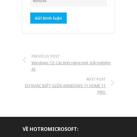
PREVIOUS POST
Windows 12: Các tính năng mới, trải nghiệm
AI
NEXT POST
SỰ KHÁC BIỆT GIỮA WINDOWS 11 HOME 11
PRO
VỀ HOTROMICROSOFT: