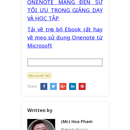
ONENOTE MANG ĐẾN SỰ
TỐI ƯU TRONG GIẢNG DẠY
VÀ HỌC TẬP
.
Tải về trọn bộ Ebook rất hay
về mẹo sử dụng Onenote từ
Microsoft
Microsoft 365
Share:
Written by
(Mr.) Hoa Pham
Phụ trách đào tạo