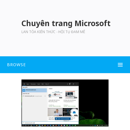
Chuyên trang Microsoft
LAN TỎA KIẾN THỨC - HỘI TỤ ĐAM MÊ
BROWSE