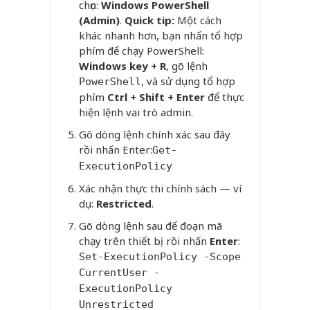
chọn:
Windows PowerShell
(Admin)
.
Quick tip:
Một cách
khác nhanh hơn, bạn nhấn tổ hợp
phím để chạy PowerShell:
Windows key + R
, gõ lệnh
, và sử dụng tổ hợp
PowerShell
phím
Ctrl + Shift + Enter
để thực
hiện lệnh vai trò admin.
Gõ dòng lệnh chính xác sau đây
rồi nhấn Enter:
Get-
ExecutionPolicy
Xác nhận thực thi chính sách — ví
dụ:
Restricted
.
Gõ dòng lệnh sau để đoạn mã
chạy trên thiết bị rồi nhấn
Enter
:
Set-ExecutionPolicy -Scope
CurrentUser -
ExecutionPolicy
Unrestricted