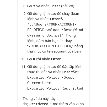
Gõ
Y
và nhấn
Enter
(nếu có).
Gõ dòng lệnh sau để chạy đoạn
lệnh và nhấn:
Enter
:
&
"C:\Users\YOUR-ACCOUNT-
FOLDER\Downloads\ResetWind
. Trong
owssearchBox.ps1"
lệnh, đảm bảo bạn đã thay
“YOUR-ACCOUNT-FOLDER,” bằng
thư mục có tên account của bạn.
Gõ
R
rồi nhấn
Enter
.
Gõ dòng lệnh sau để đặt tập lệnh
thực thi gốc và nhấn
Enter
:
Set-
ExecutionPolicy -Scope
CurrentUser -
ExecutionPolicy Restricted
Trong ví dụ này, tùy
chọn
Restricted
được thêm vào vì nó