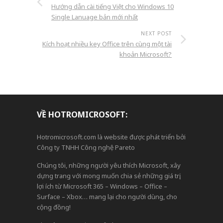
Hướng dẫn cài tiếng Việt cho Windows 10
Single Lanuage bản mới nhất
NEXT POST
Kích hoạt nhiều key Office trên cùng một tài
khoản Microsoft?
VỀ HOTROMICROSOFT:
Hotromicrosoft.com là website được phát triển bởi
Công ty TNHH Công nghệ Pareto
Chúng tôi, những người yêu thích Microsoft, xây
dựng trang với mong muốn chia sẻ những giá trị,
lợi ích từ Microsoft 365 – Windows – Office –
Surface – Xbox… mang lại cho người dùng, cho
cộng đồng!