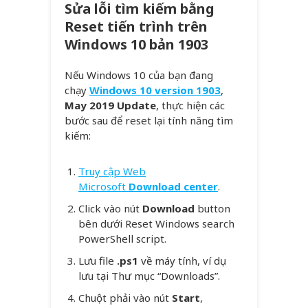
Sửa lỗi tìm kiếm bằng
Reset tiến trình trên
Windows 10 bản 1903
Nếu Windows 10 của bạn đang
chạy
Windows 10 version 1903
,
May 2019 Update
, thực hiện các
bước sau để reset lại tính năng tìm
kiếm:
Truy cập Web
Microsoft
Download center
.
Click vào nút
Download
button
bên dưới Reset Windows search
PowerShell script.
Lưu file
.ps1
về máy tính, ví dụ
lưu tại Thư mục “Downloads”.
Chuột phải vào nút
Start
,