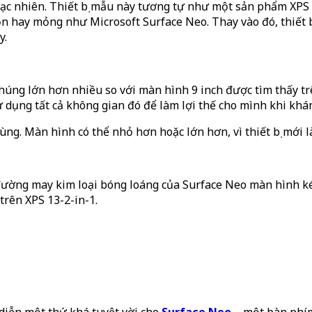
ngạc nhiên. Thiết bị mẫu này tương tự như một sản phẩm XPS
n hay mỏng như Microsoft Surface Neo. Thay vào đó, thiết b
y.
Chúng lớn hơn nhiều so với màn hình 9 inch được tìm thấy t
 sử dụng tất cả không gian đó để làm lợi thế cho mình khi khá
ùng. Màn hình có thể nhỏ hơn hoặc lớn hơn, vì thiết bị mới l
 đường may kim loại bóng loáng của Surface Neo màn hình ké
trên XPS 13-2-in-1.
 diễn một thứ khá tuyệt vời cho
Surface Neo
– một bàn phím 