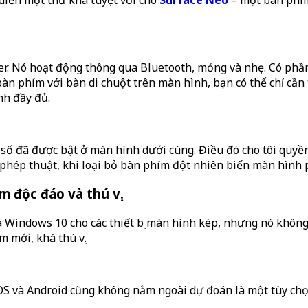
er. Nó hoạt động thông qua Bluetooth, mỏng và nhẹ. Có phầ
n phím với bàn di chuột trên màn hình, bạn có thể chỉ cần
nh đầy đủ.
 số đã được bật ở màn hình dưới cùng. Điều đó cho tôi quyền
hép thuật, khi loại bỏ bàn phím đột nhiên biến màn hình p
 độc đáo và thú vị.
a Windows 10 cho các thiết bị màn hình kép, nhưng nó không
 mới, khá thú vị.
e OS và Android cũng không nằm ngoài dự đoán là một tùy ch