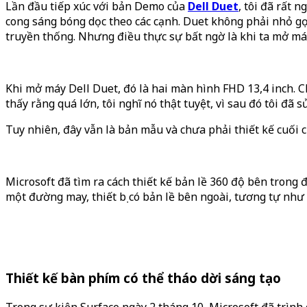
Lần đầu tiếp xúc với bản Demo của
Dell Duet
, tôi đã rất 
cong sáng bóng dọc theo các cạnh. Duet không phải nhỏ gọ
truyền thống. Nhưng điều thực sự bất ngờ là khi ta mở má
Khi mở máy Dell Duet, đó là hai màn hình FHD 13,4 inch. 
thấy rằng quá lớn, tôi nghĩ nó thật tuyệt, vì sau đó tôi đã
Tuy nhiên, đây vẫn là bản mẫu và chưa phải thiết kế cuối c
Microsoft đã tìm ra cách thiết kế bản lề 360 độ bên trong
một đường may, thiết bị có bản lề bên ngoài, tương tự như 
Thiết kế bàn phím có thể tháo dời sáng tạo
Trong sự kiện Surface ngày 2 tháng 10, Microsoft đã trình