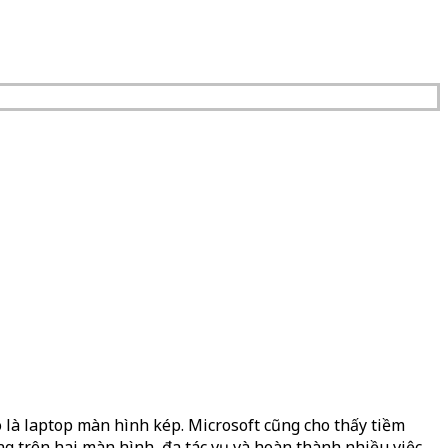
 là laptop màn hình kép. Microsoft cũng cho thấy tiềm
ng trên hai màn hình, đa tác vụ và hoàn thành nhiều việc