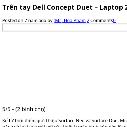
Trên tay Dell Concept Duet – Laptop
Posted on
7 năm ago
by
(Mr.) Hoa Pham
2
Comments
0
5/5 - (2 bình chọn)
Kể từ thời điểm giới thiệu Surface Neo và Surface Duo, Mi
năng và lợi ích tuyệt vời của thiết bị màn hình kép này. 