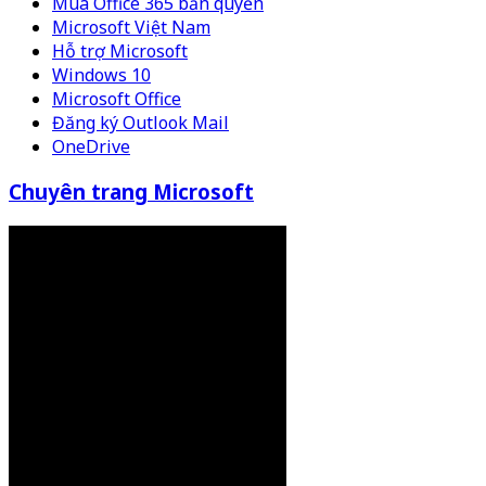
Mua Office 365 bản quyền
Microsoft Việt Nam
Hỗ trợ Microsoft
Windows 10
Microsoft Office
Đăng ký Outlook Mail
OneDrive
Chuyên trang Microsoft