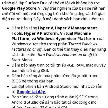
trình giả lập Surface Duo có thể có lỗi và không hỗ trợ
Google Play Store
. Vì vậy trải nghiệm của bạn sẽ rất hạn
chế đối với một vài ứng dụng trên kho ứng dụng và thử giao
diện người dùng. Đây là một danh sách bạn cần kiểm tra.
Đảm bảo rằng
Hyper V, Hyper V Management
Tools, Hyper V Platform, Virtual Machine
Platform, và Windows Hypervisor Platform
của
Windows được tích trong phần T
urned Windows
Features on or off
. Bạn có thể tìm thấy điều này bằng
cách tìm kiếm
Turn Windows Features on or off
từ
Start Menu.
Đảm bảo máy tính có tối thiểu 4GB RAM, mặc dù vậy
bạn nên sử dụng 8GB.
Đảm bảo rằng ảo hóa phần cứng được bật trong
BIOS hệ thống của bạn
Cài đặt phiên bản Android Studio mới nhất, có sẵn
từ
Google tại đây.
Bạn cũng sẽ cần sử dụng trình quản lý SDK trong
Android Studio để đảm bảo tất cả các công cụ mô
phỏng Android đã được cài đặt.