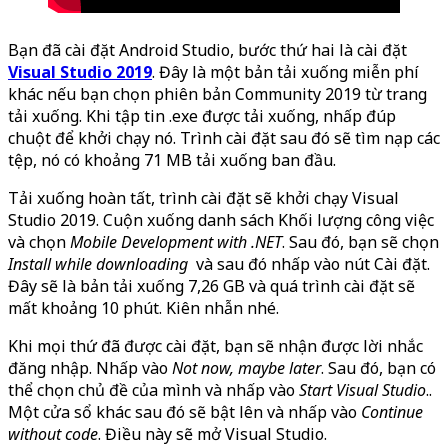
Bạn đã cài đặt Android Studio, bước thứ hai là cài đặt
Visual Studio 2019
. Đây là một bản tải xuống miễn phí
khác nếu bạn chọn phiên bản Community 2019 từ trang
tải xuống. Khi tập tin .exe được tải xuống, nhấp đúp
chuột để khởi chạy nó. Trình cài đặt sau đó sẽ tìm nạp các
tệp, nó có khoảng 71 MB tải xuống ban đầu.
Tải xuống hoàn tất, trình cài đặt sẽ khởi chạy Visual
Studio 2019. Cuộn xuống danh sách Khối lượng công việc
và chọn
Mobile Development with .NET
. Sau đó, bạn sẽ chọn
Install while downloading
và sau đó nhấp vào nút Cài đặt.
Đây sẽ là bản tải xuống 7,26 GB và quá trình cài đặt sẽ
mất khoảng 10 phút. Kiên nhẫn nhé.
Khi mọi thứ đã được cài đặt, bạn sẽ nhận được lời nhắc
đăng nhập. Nhấp vào
Not now, maybe later
. Sau đó, bạn có
thể chọn chủ đề của mình và nhấp vào
Start Visual Studio
..
Một cửa sổ khác sau đó sẽ bật lên và nhấp vào
Continue
without code
. Điều này sẽ mở Visual Studio.