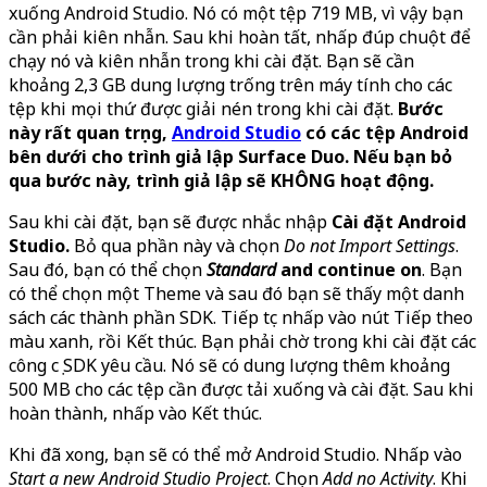
xuống Android Studio. Nó có một tệp 719 MB, vì vậy bạn
cần phải kiên nhẫn. Sau khi hoàn tất, nhấp đúp chuột để
chạy nó và kiên nhẫn trong khi cài đặt. Bạn sẽ cần
khoảng 2,3 GB dung lượng trống trên máy tính cho các
tệp khi mọi thứ được giải nén trong khi cài đặt.
Bước
này rất quan trọng,
Android Studio
có các tệp Android
bên dưới cho trình giả lập Surface Duo. Nếu bạn bỏ
qua bước này, trình giả lập sẽ KHÔNG hoạt động.
Sau khi cài đặt, bạn sẽ được nhắc nhập
Cài đặt Android
Studio.
Bỏ qua phần này và chọn
Do not Import Settings
.
Sau đó, bạn có thể chọn
Standard
and continue on
. Bạn
có thể chọn một Theme và sau đó bạn sẽ thấy một danh
sách các thành phần SDK. Tiếp tục nhấp vào nút Tiếp theo
màu xanh, rồi Kết thúc. Bạn phải chờ trong khi cài đặt các
công cụ SDK yêu cầu. Nó sẽ có dung lượng thêm khoảng
500 MB cho các tệp cần được tải xuống và cài đặt. Sau khi
hoàn thành, nhấp vào Kết thúc.
Khi đã xong, bạn sẽ có thể mở Android Studio. Nhấp vào
Start a new Android Studio Project
. Chọn
Add no Activity
. Khi