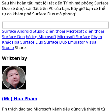
Sau khi hoàn tất, một lối tắt đến Trình mô phỏng Surface
Duo sẽ được cài đặt trên PC của bạn. Bây giờ bạn có thể
tự do khám phá Surface Duo mô phỏng!
Surface
Android Studio
Điện thoại Microsoft
điện thoại
Surface Duo
hỗ trợ Microsoft
Microsoft Surface
Phạm
Khắc Hòa
Surface Duo
Surface Duo Emulator
Visual
Studio
Share:
Written by
(Mr.) Hoa Pham
Phụ trách đào tạo Microsoft kênh tiêu dùng và thiết bị từ