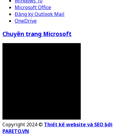
Windows 10
Microsoft Office
Đăng ký Outlook Mail
OneDrive
Chuyên trang Microsoft
Copyright 2024 ©
Thiết kế website và SEO bởi
PARETO.VN