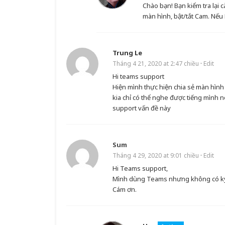
Chào bạn! Bạn kiểm tra lại 
màn hình, bật/tắt Cam. Nếu
Trung Le
Tháng 4 21, 2020 at 2:47 chiều
·
Edit
Hi teams support
Hiện mình thực hiện chia sẻ màn hình
kia chỉ có thể nghe được tiếng mình 
support vấn đề này
Sum
Tháng 4 29, 2020 at 9:01 chiều
·
Edit
Hi Teams support,
Mình dùng Teams nhưng không có ký h
Cám ơn.