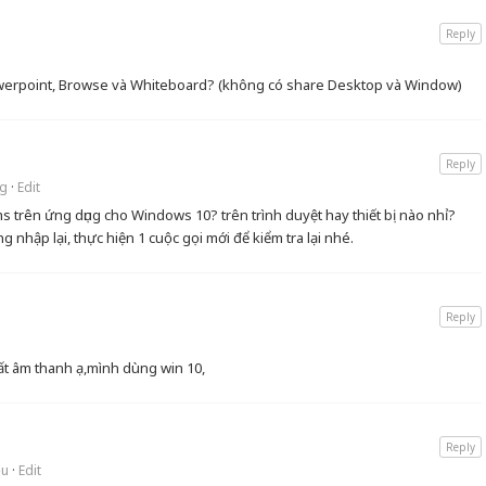
Reply
Powerpoint, Browse và Whiteboard? (không có share Desktop và Window)
Reply
ng
·
Edit
s trên ứng dụng cho Windows 10? trên trình duyệt hay thiết bị nào nhỉ?
 nhập lại, thực hiện 1 cuộc gọi mới để kiểm tra lại nhé.
Reply
ất âm thanh ạ,mình dùng win 10,
Reply
ều
·
Edit