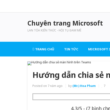
Chuyên trang Microsoft
LAN TỎA KIẾN THỨC - HỘI TỤ ĐAM MÊ
TRANG CHỦ
TIN TỨC
MICROSOFT 3
Hướng dẫn chia sẻ m
Posted on
7 năm ago
by
(Mr.) Hoa Pham
7
4.3/5 - (7 bình chọ