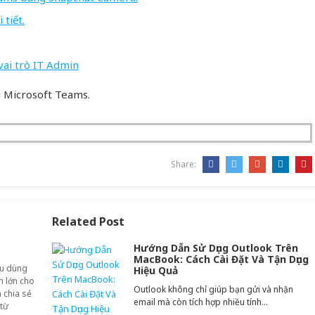
tiết.
vai trò IT Admin
̀ng Microsoft Teams.
Share:
Related Post
Hướng Dẫn Sử Dụng Outlook Trên
MacBook: Cách Cài Đặt Và Tận Dụng
êu dùng
Hiệu Quả
ảm lớn cho
Outlook không chỉ giúp bạn gửi và nhận
 chia sẻ
email mà còn tích hợp nhiều tính…
 từ