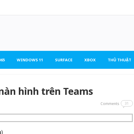
65
WINDOWS 11
SURFACE
XBOX
THỦ THUẬT
àn hình trên Teams
31
Comments
n)