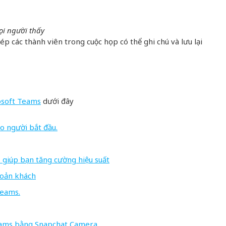
̣i người thấy
các thành viên trong cuộc họp có thể ghi chú và lưu lại
osoft Teams
dưới đây
o người bắt đầu.
 giúp bạn tăng cường hiệu suất
hoản khách
Teams.
Teams bằng Snapchat Camera.