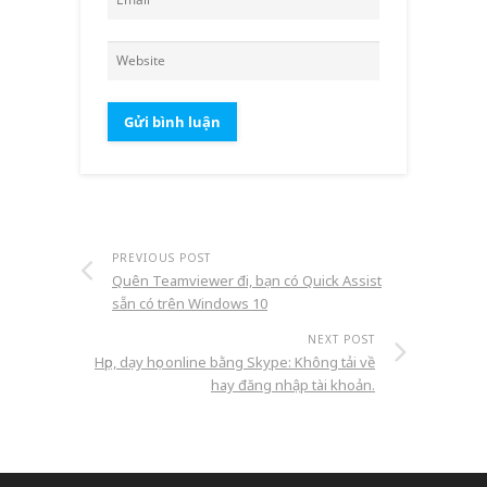
PREVIOUS POST
Quên Teamviewer đi, bạn có Quick Assist
sẵn có trên Windows 10
NEXT POST
Họp, dạy học online bằng Skype: Không tải về
hay đăng nhập tài khoản.