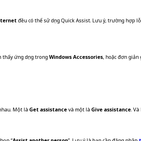
nternet
đều có thể sử dụng Quick Assist. Lưu ý, trường hợp 
m thấy ứng dụng trong
Windows Accessories
, hoặc đơn giản 
nhau. Một là
Get assistance
và một là
Give assistance
. Và
chọn “
Assist another person
”. Lưu ý là bạn cần đăng nhập