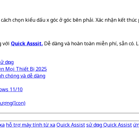
 cách chọn kiểu dấu x góc ở góc bên phải. Xác nhận kết thúc
g với
Quick Asssit.
Dễ dàng và hoàn toàn miễn phí, sẵn có. L
ử dụng
n Mọi Thiết Bị 2025
nh chóng và dễ dàng
dows 11/10
tượng(Icon)
xa
hỗ trợ máy tính từ xa
Quick Assist
sử dụng Quick Assist
ứn