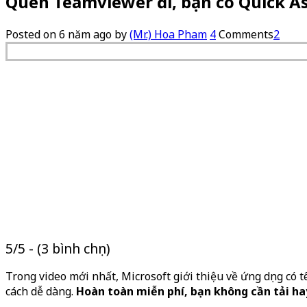
Quên Teamviewer đi, bạn có Quick As
Posted on
6 năm ago
by
(Mr.) Hoa Pham
4
Comments
2
5/5 - (3 bình chọn)
Trong video mới nhất, Microsoft giới thiệu về ứng dụng có 
cách dễ dàng.
Hoàn toàn miễn phí, bạn không cần tải hay 