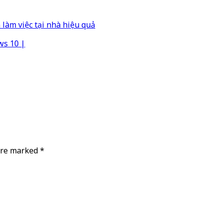
àm việc tại nhà hiệu quả
ws 10 |
 are marked
*