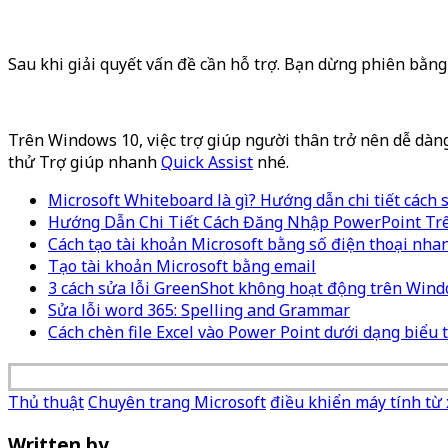
Sau khi giải quyết vấn đề cần hỗ trợ. Bạn dừng phiên bằng
Trên Windows 10, việc trợ giúp người thân trở nên dễ dàn
thử Trợ giúp nhanh
Quick Assist
nhé.
Microsoft Whiteboard là gì? Hướng dẫn chi tiết cách s
Hướng Dẫn Chi Tiết Cách Đăng Nhập PowerPoint Trê
Cách tạo tài khoản Microsoft bằng số điện thoại nha
Tạo tài khoản Microsoft bằng email
3 cách sửa lỗi GreenShot không hoạt động trên Win
Sửa lỗi word 365: Spelling and Grammar
Cách chèn file Excel vào Power Point dưới dạng biểu 
Thủ thuật
Chuyên trang Microsoft
điều khiển máy tính từ 
Written by