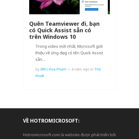
Quên Teamviewer đi, bạn
có Quick Assist sẵn có
trên Windows 10
Trong video mới nhất, Microsoft giới
thiệu về ứng dụng có tên Quick Assist
sẵn…
by
(Mr.) Hoa Pham
—
6 năm ago
in
Thủ
thuật
VỀ HOTROMICROSOFT:
Hotromicrosoft.com là website được phát triển bởi