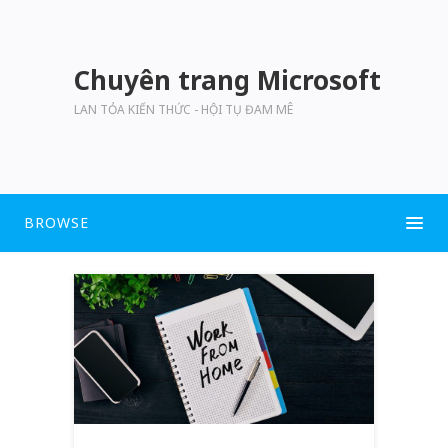
Chuyên trang Microsoft
LAN TỎA KIẾN THỨC - HỘI TỤ ĐAM MÊ
BROWSE