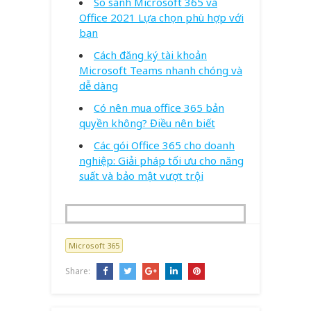
So sánh Microsoft 365 và
Office 2021 Lựa chọn phù hợp với
bạn
Cách đăng ký tài khoản
Microsoft Teams nhanh chóng và
dễ dàng
Có nên mua office 365 bản
quyền không? Điều nên biết
Các gói Office 365 cho doanh
nghiệp: Giải pháp tối ưu cho năng
suất và bảo mật vượt trội
Microsoft 365
Share: