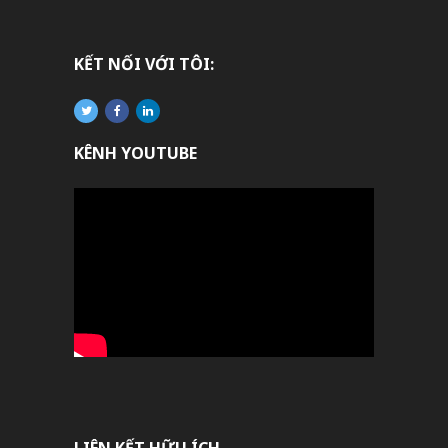
KẾT NỐI VỚI TÔI:
KÊNH YOUTUBE
LIÊN KẾT HỮU ÍCH