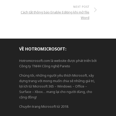
NEXT POST
Cách tắt thông báo Enable Editing khi mở file
Word
VỀ HOTROMICROSOFT:
Hotromicrosoft.com là website được phát triển bởi
Công ty TNHH Công nghệ Pareto
Chúng tôi, những người yêu thích Microsoft, xây
dựng trang với mong muốn chia sẻ những giá trị,
lợi ích từ Microsoft 365 – Windows – Office –
Surface – Xbox… mang lại cho người dùng, cho
cộng đồng!
Chuyên trang Microsoft từ 2018.