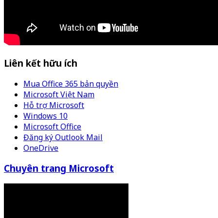
Liên kết hữu ích
Mua Office 365 bản quyền
Microsoft Việt Nam
Hỗ trợ Microsoft
Windows 10
Microsoft Office
Đăng ký Outlook Mail
OneDrive
Chuyên trang Microsoft