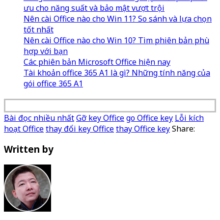
ưu cho năng suất và bảo mật vượt trội
Nên cài Office nào cho Win 11? So sánh và lựa chọn
tốt nhất
Nên cài Office nào cho Win 10? Tìm phiên bản phù
hợp với bạn
Các phiên bản Microsoft Office hiện nay
Tài khoản office 365 A1 là gì? Những tính năng của
gói office 365 A1
Bài đọc nhiều nhất
Gỡ key Office
go Office key
Lỗi kích
hoạt Office
thay đổi key Office
thay Office key
Share:
Written by