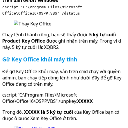
trên bản 64-bit Windows
cscript "C:\Program Files\Microsoft
Office\Office16\OSPP.VBS" /dstatus
Chạy lệnh thành công, bạn sẽ thấy được
5 ký tự cuối
Product Key Office
được ghi nhận trên máy. Trong ví dụ
này, 5 ký tự cuối là: XQBR2.
Gỡ Key Office khỏi máy tính
Để gỡ Key Office khỏi máy, vẫn trên cmd chạy với quyền
admin, bạn chạy tiếp dòng lệnh như dưới đây để gỡ Key
Office đang có trên máy.
cscript “C:\Program Files\Microsoft
Office\Office16\OSPP.VBS” /unpkey:
XXXXX
Trong đó,
XXXXX là 5 ký tự cuối
của Key Office bạn có
được ở bước Xem Key Office ở trên.