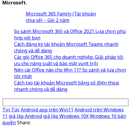
Microsoft.
Microsoft 365 Family (Tài khoản
chia sẻ) – Gói 2 năm
So sánh Microsoft 365 và Office 2021 Lựa chọn phù
hợp với bạn
Cách đăng ký tài khoản Microsoft Teams nhanh
chóng và dễ dàng
Các gói Office 365 cho doanh nghiệp: Giải pháp tối
ưu cho năng suất và bảo mật vượt trội
Nên cài Office nào cho Win 11? So sánh và lựa chọn
tốt nhất
Cách tạo tài khoản Microsoft bằng số điện thoại
nhanh chóng và dễ dàng
Tin Tức
Android app trên Win11
Android trên Windows
11
giả lập Android
giả lập Windows 10X
Windows 10 bản
quyền
Share: