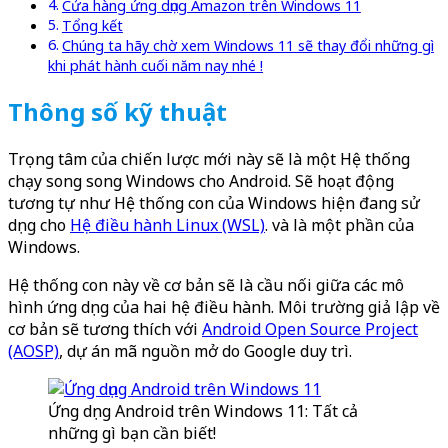
Cửa hàng ứng dụng Amazon trên Windows 11
Tổng kết
Chúng ta hãy chờ xem Windows 11 sẽ thay đổi những gì
khi phát hành cuối năm nay nhé !
Thông số kỹ thuật
Trọng tâm của chiến lược mới này sẽ là một Hệ thống
chạy song song Windows cho Android. Sẽ hoạt động
tương tự như Hệ thống con của Windows hiện đang sử
dụng cho
Hệ điều hành Linux (WSL)
. và là một phần của
Windows.
Hệ thống con này về cơ bản sẽ là cầu nối giữa các mô
hình ứng dụng của hai hệ điều hành. Môi trường giả lập về
cơ bản sẽ tương thích với
Android Open Source Project
(AOSP)
, dự án mã nguồn mở do Google duy trì.
Ứng dụng Android trên Windows 11: Tất cả
những gì bạn cần biết!