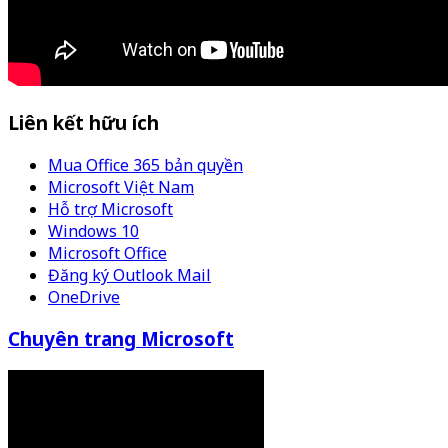
Liên kết hữu ích
Mua Office 365 bản quyền
Microsoft Việt Nam
Hỗ trợ Microsoft
Windows 10
Microsoft Office
Đăng ký Outlook Mail
OneDrive
Chuyên trang Microsoft