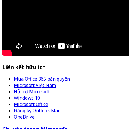
Liên kết hữu ích
Mua Office 365 bản quyền
Microsoft Việt Nam
Hỗ trợ Microsoft
Windows 10
Microsoft Office
Đăng ký Outlook Mail
OneDrive