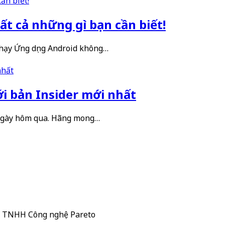
t cả những gì bạn cần biết!
chạy Ứng dụng Android không…
ới bản Insider mới nhất
 ngày hôm qua. Hãng mong…
ty TNHH Công nghệ Pareto