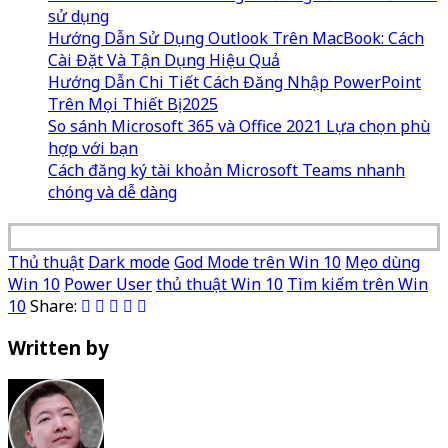
sử dụng
Hướng Dẫn Sử Dụng Outlook Trên MacBook: Cách
Cài Đặt Và Tận Dụng Hiệu Quả
Hướng Dẫn Chi Tiết Cách Đăng Nhập PowerPoint
Trên Mọi Thiết Bị 2025
So sánh Microsoft 365 và Office 2021 Lựa chọn phù
hợp với bạn
Cách đăng ký tài khoản Microsoft Teams nhanh
chóng và dễ dàng
Thủ thuật
Dark mode
God Mode trên Win 10
Mẹo dùng
Win 10
Power User
thủ thuật Win 10
Tìm kiếm trên Win
10
Share:
Written by