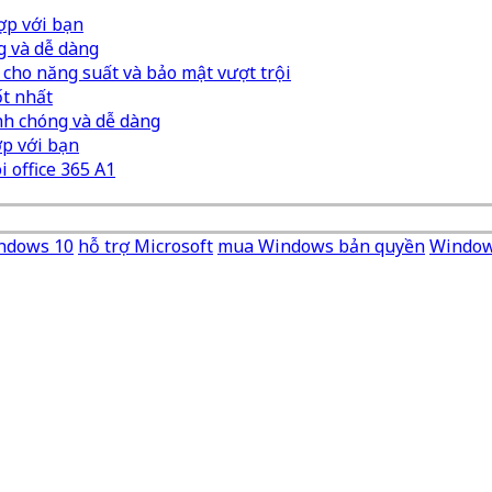
ợp với bạn
g và dễ dàng
u cho năng suất và bảo mật vượt trội
ốt nhất
nh chóng và dễ dàng
ợp với bạn
i office 365 A1
Windows 10
hỗ trợ Microsoft
mua Windows bản quyền
Window