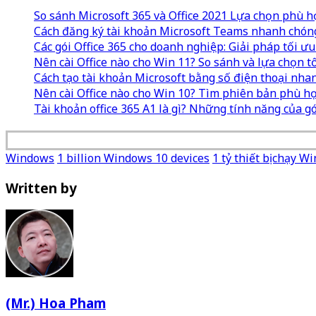
So sánh Microsoft 365 và Office 2021 Lựa chọn phù h
Cách đăng ký tài khoản Microsoft Teams nhanh chón
Các gói Office 365 cho doanh nghiệp: Giải pháp tối ư
Nên cài Office nào cho Win 11? So sánh và lựa chọn t
Cách tạo tài khoản Microsoft bằng số điện thoại nha
Nên cài Office nào cho Win 10? Tìm phiên bản phù h
Tài khoản office 365 A1 là gì? Những tính năng của gó
Windows
1 billion Windows 10 devices
1 tỷ thiết bị chạy 
Written by
(Mr.) Hoa Pham