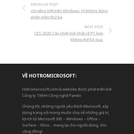
PREVIOUS POST
Gõ tiếng Việt trên Windows 10 không dùng
phần mềm thứ ba
NEXT POST
CES 2020: Cập nhật mới nhất về PC bạn
không thể bỏ qua.
VỀ HOTROMICROSOFT:
Hotromicrosoft.com là website được phát triển bởi
Công ty TNHH Công nghệ Pareto
Chúng tôi, những người yêu thích Microsoft, xây
dựng trang với mong muốn chia sẻ những giá trị,
lợi ích từ Microsoft 365 – Windows – Office –
Surface – Xbox… mang lại cho người dùng, cho
cộng đồng!