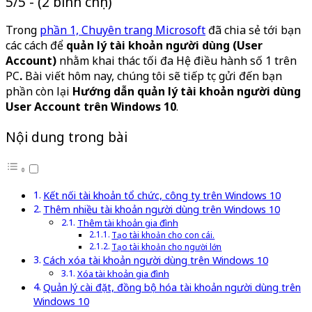
5/5 - (2 bình chọn)
Trong
phần 1,
Chuyên trang Microsoft
đã chia sẻ tới bạn
các cách để
quản lý tài khoản người dùng (User
Account)
nhằm khai thác tối đa Hệ điều hành số 1 trên
PC
.
Bài viết hôm nay, chúng tôi sẽ tiếp tục gửi đến bạn
phần còn lại
Hướng dẫn quản lý tài khoản người dùng
User Account trên Windows 10
.
Nội dung trong bài
Kết nối tài khoản tổ chức, công ty trên Windows 10
Thêm nhiều tài khoản người dùng trên Windows 10
Thêm tài khoản gia đình
Tạo tài khoản cho con cái.
Tạo tài khoản cho người lớn
Cách xóa tài khoản người dùng trên Windows 10
Xóa tài khoản gia đình
Quản lý cài đặt, đồng bộ hóa tài khoản người dùng trên
Windows 10