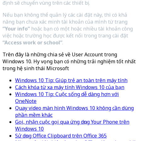
định sẽ chuyển vùng trên các thiết bị.
Nếu bạn không thể quản lý các cài đặt này, thì có khả
năng bạn chưa xác minh tài khoản của mình từ trang
“Your info”
hoặc bạn có một hoặc nhiều tài khoản công
việc hoặc trường học được kết nối trong trang cài đặt
“Access work or school”
.
Trên đây là những chia sẻ về User Account trong
Windows 10. Hy vọng bạn có những trải nghiệm tốt nhất
trong hệ sinh thái Microsoft
Windows 10 Tip: Giúp trẻ an toàn trên máy tính
Cách khóa từ xa máy tính Windows 10 của bạn
Windows 10 Tip: Cuộc sống dễ dàng hơn với
OneNote
Quay video màn hình Windows 10 không cần dùng
phần mềm khác
Gọi, nhận cuộc gọi qua ứng dụng Your Phone trên
Windows 10
Sử dụng Office Clipboard trên Office 365