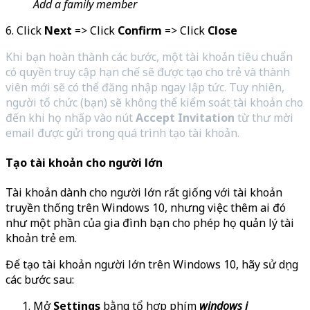
Add a family member
6. Click
Next
=> Click
Confirm
=> Click
Close
Khi bạn hoàn thành các bước, một tài khoản tiêu chuẩn
có quyền truy cập hạn chế sẽ được tạo cho trẻ và thành
viên mới sẽ có thể đăng nhập ngay lập tức. Tuy nhiên,
người tổ chức (bạn) sẽ không thể kiểm soát tài khoản cho
đến khi họ nhấp vào nút
Accept Invitation
từ thư mời
email được gửi trong quá trình tạo tài khoản.
Tạo tài khoản cho người lớn
Tài khoản dành cho người lớn rất giống với tài khoản
truyền thống trên Windows 10, nhưng việc thêm ai đó
như một phần của gia đình bạn cho phép họ quản lý tài
khoản trẻ em.
Để tạo tài khoản người lớn trên Windows 10, hãy sử dụng
các bước sau:
Mở
Settings
bằng tổ hợp phím
windows i