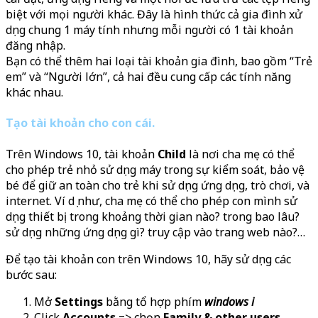
biệt với mọi người khác. Đây là hình thức cả gia đình xử
dụng chung 1 máy tính nhưng mỗi người có 1 tài khoản
đăng nhập.
Bạn có thể thêm hai loại tài khoản gia đình, bao gồm “Trẻ
em” và “Người lớn”, cả hai đều cung cấp các tính năng
khác nhau.
Tạo tài khoản cho con cái.
Trên Windows 10, tài khoản
Child
là nơi cha mẹ có thể
cho phép trẻ nhỏ sử dụng máy trong sự kiểm soát, bảo vệ
bé để giữ an toàn cho trẻ khi sử dụng ứng dụng, trò chơi, và
internet. Ví dụ như, cha mẹ có thể cho phép con mình sử
dụng thiết bị trong khoảng thời gian nào? trong bao lâu?
sử dụng những ứng dụng gì? truy cập vào trang web nào?…
Để tạo tài khoản con trên Windows 10, hãy sử dụng các
bước sau:
Mở
Settings
bằng tổ hợp phím
windows i
Click
Accounts
=> chọn
Family & other users