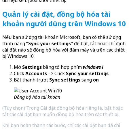
dữ liệu sẽ bị xóa khỏi thiết bị.
Quản lý cài đặt, đồng bộ hóa tài
khoản người dùng trên Windows 10
Nếu bạn sử dụng tài khoản Microsoft, bạn có thể sử dụng
ttính năng
“Sync your settings”
để bật, tắt hoặc chỉ định
cài đặt nào sẽ đồng bộ hóa với đám mây và trên các thiết
bị Windows 10.
Mở
Settings
bằng tổ hợp phím
windows i
Click
Accounts
=> Click
Sync your settings
.
Bật thanh trượt
Sync settings
sang
on
Đồng bộ hóa tài khoản
(Tùy chọn) Trong Cài đặt đồng bộ hóa riêng lẻ, bật hoặc
tắt các cài đặt bạn muốn đồng bộ hóa trên các thiết bị.
Khi bạn hoàn thành các bước, chỉ các cài đặt bạn đã chỉ