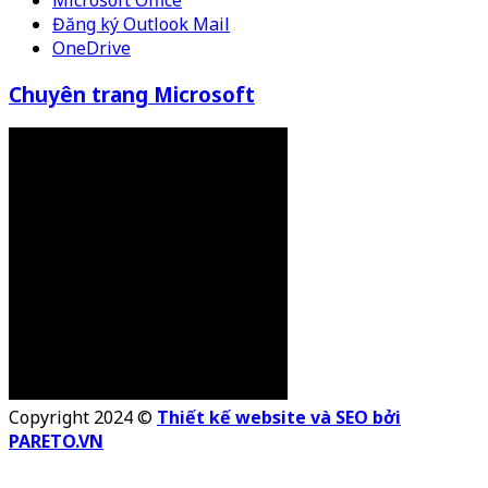
Microsoft Office
Đăng ký Outlook Mail
OneDrive
Chuyên trang Microsoft
Copyright 2024 ©
Thiết kế website và SEO bởi
PARETO.VN