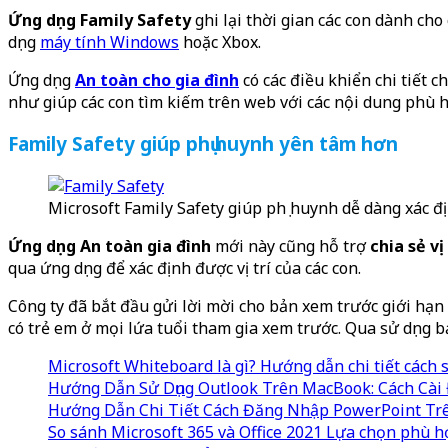
Ứng dụng Family Safety
ghi lại thời gian các con dành cho
dụng
máy tính Windows
hoặc Xbox.
Ứng dụng
An toàn cho gia đình
có các điều khiển chi tiết c
như giúp các con tìm kiếm trên web với các nội dung phù h
Family Safety giúp phụ huynh yên tâm hơn
Microsoft Family Safety giúp phụ huynh dễ dàng xác địn
Ứng dụng An toàn gia đình
mới này cũng hỗ trợ
chia sẻ vị 
qua ứng dụng để xác định được vị trí của các con.
Công ty đã bắt đầu gửi lời mời cho bản xem trước giới hạn
có trẻ em ở mọi lứa tuổi tham gia xem trước. Qua sử dụng
Microsoft Whiteboard là gì? Hướng dẫn chi tiết cách s
Hướng Dẫn Sử Dụng Outlook Trên MacBook: Cách Cài 
Hướng Dẫn Chi Tiết Cách Đăng Nhập PowerPoint Trê
So sánh Microsoft 365 và Office 2021 Lựa chọn phù h