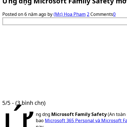
Ứng dụng Microsoft Family Safety mớ
Posted on
6 năm ago
by
(Mr.) Hoa Pham
2
Comments
0
5/5 - (3 bình chọn)
Ứ
ng dụng
Microsoft Family Safety
(An toàn 
bao
Microsoft 365 Personal và Microsoft F
nay.