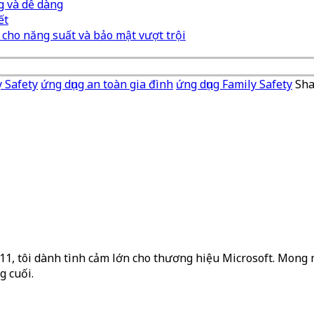
g và dễ dàng
ết
u cho năng suất và bảo mật vượt trội
y Safety
ứng dụng an toàn gia đình
ứng dụng Family Safety
Sha
2011, tôi dành tình cảm lớn cho thương hiệu Microsoft. Mong m
g cuối.