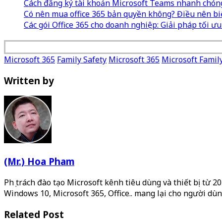
Cách đăng ký tài khoản Microsoft Teams nhanh chón
Có nên mua office 365 bản quyền không? Điều nên bi
Các gói Office 365 cho doanh nghiệp: Giải pháp tối ư
Microsoft 365
Family Safety
Microsoft 365
Microsoft Famil
Written by
(Mr.) Hoa Pham
Phụ trách đào tạo Microsoft kênh tiêu dùng và thiết bị từ 
Windows 10, Microsoft 365, Office.. mang lại cho người dùn
Related Post