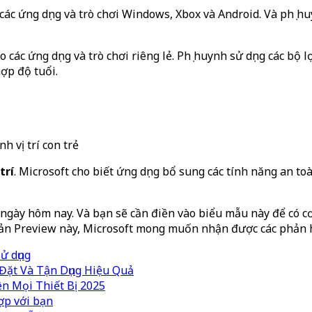
 các ứng dụng và trò chơi Windows, Xbox và Android. Và phụ hu
ho các ứng dụng và trò chơi riêng lẻ. Phụ huynh sử dụng các bộ
ợp độ tuổi.
h vị trí con trẻ
trí
. Microsoft cho biết ứng dụng bổ sung các tính năng an toà
 ngày hôm nay. Và bạn sẽ cần điền vào biểu mẫu này để có c
 bản Preview này, Microsoft mong muốn nhận được các phản h
ử dụng
Đặt Và Tận Dụng Hiệu Quả
n Mọi Thiết Bị 2025
ợp với bạn