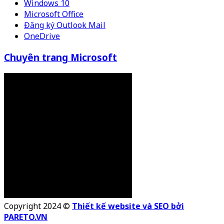
Windows 10
Microsoft Office
Đăng ký Outlook Mail
OneDrive
Chuyên trang Microsoft
Copyright 2024 ©
Thiết kế website và SEO bởi
PARETO.VN