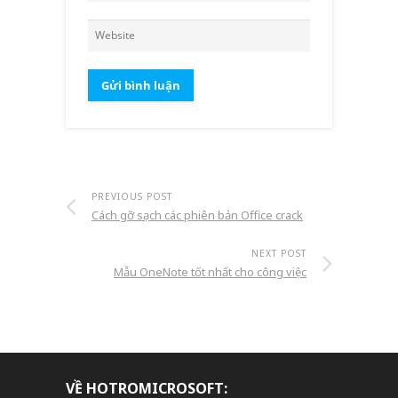
PREVIOUS POST
Cách gỡ sạch các phiên bản Office crack
NEXT POST
Mẫu OneNote tốt nhất cho công việc
VỀ HOTROMICROSOFT: