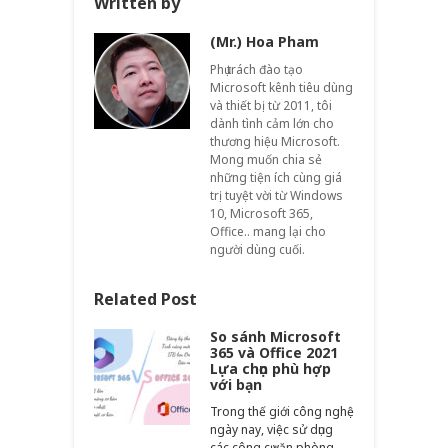
Written by
(Mr.) Hoa Pham
Phụ trách đào tạo
Microsoft kênh tiêu dùng
và thiết bị từ 2011, tôi
dành tình cảm lớn cho
thương hiệu Microsoft.
Mong muốn chia sẻ
những tiện ích cùng giá
trị tuyệt vời từ Windows
10, Microsoft 365,
Office.. mang lại cho
người dùng cuối.
Related Post
So sánh Microsoft
365 và Office 2021
Lựa chọn phù hợp
với bạn
Trong thế giới công nghệ
ngày nay, việc sử dụng
các công cụ văn phòng…